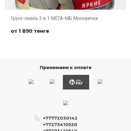
Грунт-эмаль 3 в 1 МЕТА-МБ Москвичка
от
1 890
тенге
Принимаем к оплате
+77772030142
+77273410520
+77273410540