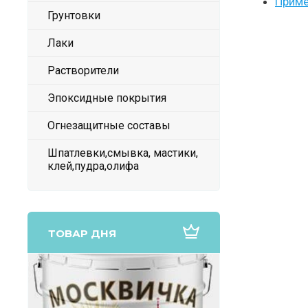
Приме
Грунтовки
Лаки
Растворители
Эпоксидные покрытия
Огнезащитные составы
Шпатлевки,смывка, мастики,
клей,пудра,олифа
ТОВАР ДНЯ