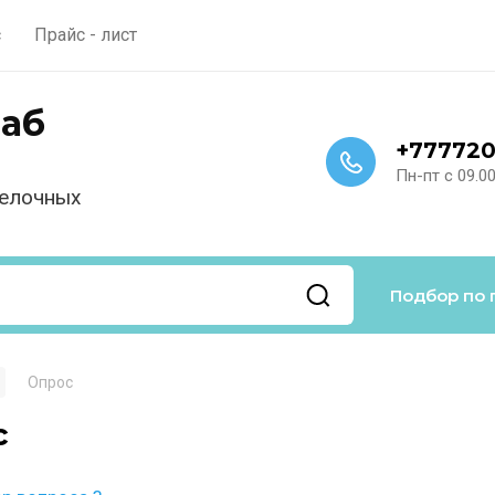
с
Прайс - лист
аб
+777720
Пн-пт с 09.0
делочных
Подбор по 
Опрос
с